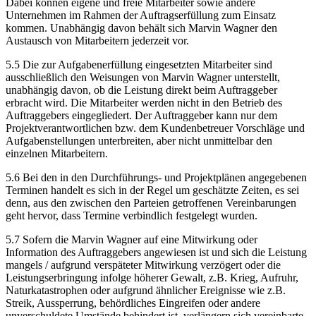
Dabei können eigene und freie Mitarbeiter sowie andere
Unternehmen im Rahmen der Auftragserfüllung zum Einsatz
kommen. Unabhängig davon behält sich Marvin Wagner den
Austausch von Mitarbeitern jederzeit vor.
5.5 Die zur Aufgabenerfüllung eingesetzten Mitarbeiter sind
ausschließlich den Weisungen von Marvin Wagner unterstellt,
unabhängig davon, ob die Leistung direkt beim Auftraggeber
erbracht wird. Die Mitarbeiter werden nicht in den Betrieb des
Auftraggebers eingegliedert. Der Auftraggeber kann nur dem
Projektverantwortlichen bzw. dem Kundenbetreuer Vorschläge und
Aufgabenstellungen unterbreiten, aber nicht unmittelbar den
einzelnen Mitarbeitern.
5.6 Bei den in den Durchführungs- und Projektplänen angegebenen
Terminen handelt es sich in der Regel um geschätzte Zeiten, es sei
denn, aus den zwischen den Parteien getroffenen Vereinbarungen
geht hervor, dass Termine verbindlich festgelegt wurden.
5.7 Sofern die Marvin Wagner auf eine Mitwirkung oder
Information des Auftraggebers angewiesen ist und sich die Leistung
mangels / aufgrund verspäteter Mitwirkung verzögert oder die
Leistungserbringung infolge höherer Gewalt, z.B. Krieg, Aufruhr,
Naturkatastrophen oder aufgrund ähnlicher Ereignisse wie z.B.
Streik, Aussperrung, behördliches Eingreifen oder andere
unverschuldete Umstände behindert ist, verlängern sich vereinbarte